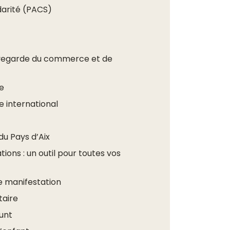
idarité (PACS)
vegarde du commerce et de
e
e international
du Pays d’Aix
tions : un outil pour toutes vos
e manifestation
taire
unt