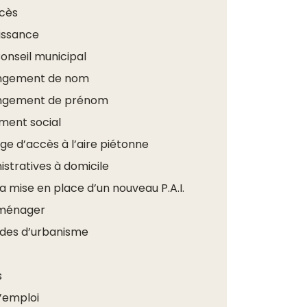
écès
issance
onseil municipal
ngement de nom
ngement de prénom
ent social
 d’accès à l’aire piétonne
tratives à domicile
 mise en place d’un nouveau P.A.I.
ménager
des d’urbanisme
s
d’emploi