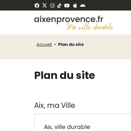
Fenêtre
Panneau de gestion des cookies
de
ermer
chat
Accueil
Plan du site
Plan du site
Aix, ma Ville
Aix, ville durable