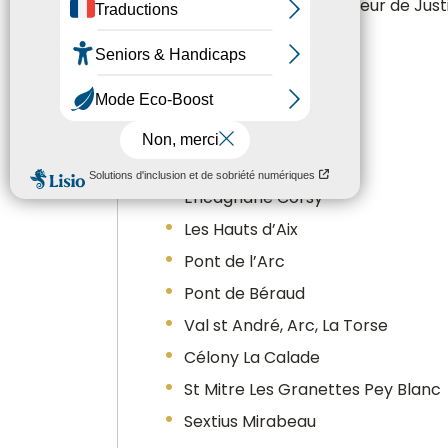
Permanence Conciliateur de Just
Luynes
Les Milles
La Duranne
Puyricard-Couteron
Jas de Bouffan
Encagnane Corsy
Les Hauts d’Aix
Pont de l’Arc
Pont de Béraud
Val st André, Arc, La Torse
Célony La Calade
St Mitre Les Granettes Pey Blanc
Sextius Mirabeau