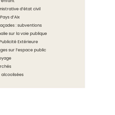
’enfant
istrative d’état civil
Pays d’Aix
façades : subventions
lie sur la voie publique
Publicité Extérieure
ges sur l’espace public
voyage
archés
 alcoolisées