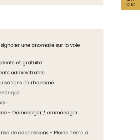
CLIC
r signaler une anomalie sur la voie
dents et gratuité
ts administratifs
orisations d’urbanisme
umérique
eil
voirie - Déménager / emménager
se de concessions - Pleine Terre à