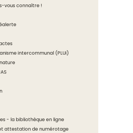
es-vous connaître !
léalerte
 actes
rbanisme intercommunal (PLUi)
gnature
CAS
n
s - la bibliothèque en ligne
et attestation de numérotage