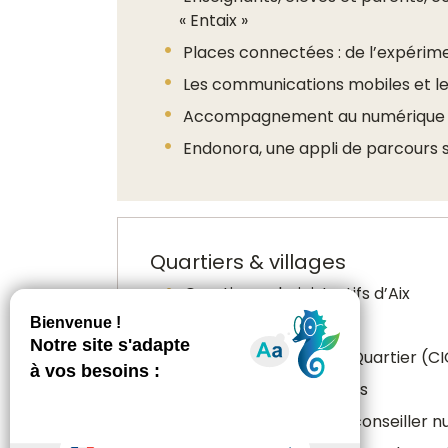
« Entaix »
Places connectées : de l’expérime
Les communications mobiles et le
Accompagnement au numérique : c
Endonora, une appli de parcours s
Quartiers & villages
Quartiers administratifs d’Aix
Mairies de quartier
Comités d’Intérêt de Quartier (C
Maison France services
Les permanences du conseiller n