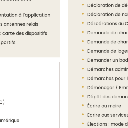
Déclaration de d
Déclaration de na
ntation à l’application
Délibérations du C
s antennes relais
Demande de cha
arte des dispositifs
Demande de cha
portifs
Demande de logem
Demander un badge
Démarches adminis
Démarches pour la
Déménager / Em
Dépôt des deman
IQ)
Écrire au maire
Ecrire aux service
umérique
Élections : mode 