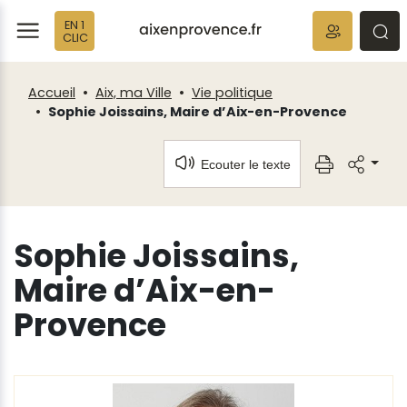
Fenêtre
Panneau de gestion des cookies
EN 1
de
ermer
rmer
rmer
CLIC
chat
Accueil
Aix, ma Ville
Vie politique
Sophie Joissains, Maire d’Aix-en-Provence
Ecouter le texte
Sophie Joissains,
Maire d’Aix-en-
Provence