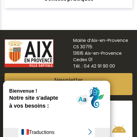
Mairie d’Aix-en-Provence
CS 30715
13616 Aix-en-Provence
Cedex 01
Tél. : 04 42 91 90 00
Newsletter
Abonnez-vous
Suivre
Aix ma ville