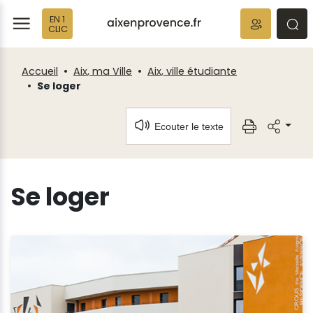
Fenêtre
Panneau de gestion des cookies
EN 1
de
ermer
rmer
rmer
CLIC
chat
Accueil
Aix, ma Ville
Aix, ville étudiante
Se loger
Ecouter le texte
Se loger