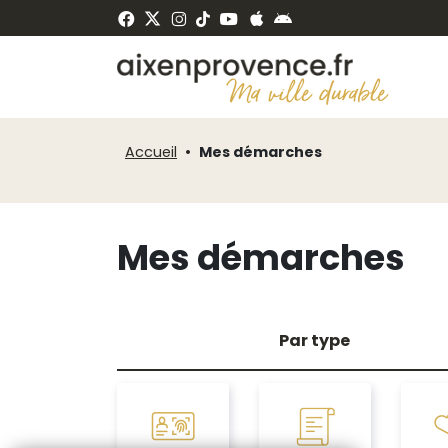
Fenêtre
Panneau de gestion des cookies
de
ermer
chat
Accueil
Mes démarches
Mes démarches
Par type