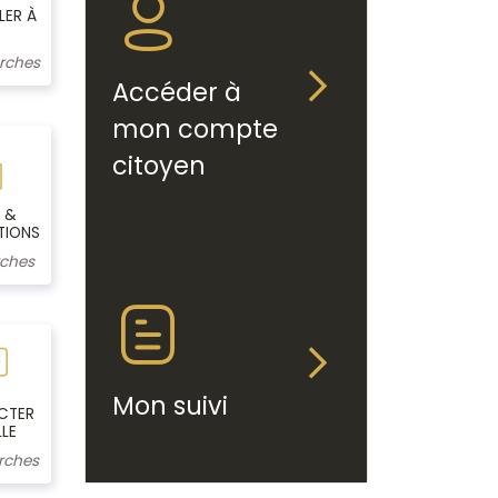
LER À
rches
Accéder à
mon compte
citoyen
 &
TIONS
ches
Mon suivi
CTER
LLE
rches