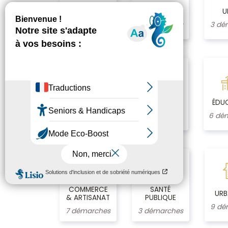
IDENTITÉ
ÉTAT CIVIL
U
3 démarches
6 démarches
3 dé
CONDUIRE ET
DÉMARCHES
ÉDU
SE DÉPLACER
CITOYENNES
6 dé
4 démarches
6 démarches
COMMERCE
SANTÉ
URB
& ARTISANAT
PUBLIQUE
9 dé
7 démarches
3 démarches