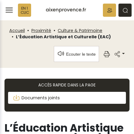
Fenêtre
Panneau de gestion des cookies
EN 1
de
ermer
rmer
rmer
CLIC
chat
Accueil
Proximité
Culture & Patrimoine
L’Éducation Artistique et Culturelle (EAC)
Ecouter le texte
ACCÈS RAPIDE DANS LA PAGE
Documents joints
L’Éducation Artistique