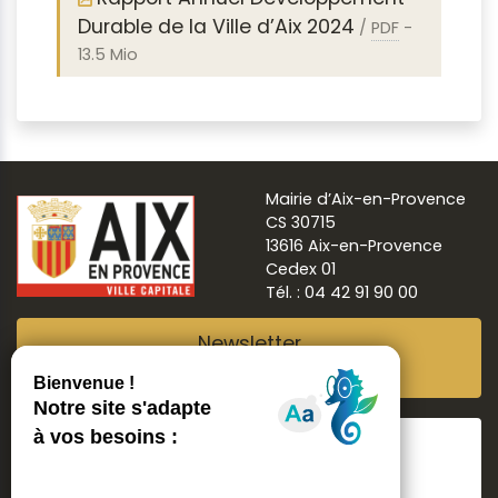
Durable de la Ville d’Aix 2024
/
PDF
-
13.5 Mio
Mairie d’Aix-en-Provence
CS 30715
13616 Aix-en-Provence
Cedex 01
Tél. : 04 42 91 90 00
Newsletter
Abonnez-vous
Suivre
Aix ma ville