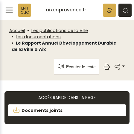
Fenêtre
Panneau de gestion des cookies
EN 1
de
ermer
rmer
rmer
CLIC
chat
Accueil
Les publications de la Ville
Les documentations
Le Rapport Annuel Développement Durable
de la Ville d’Aix
Ecouter le texte
ACCÈS RAPIDE DANS LA PAGE
Documents joints