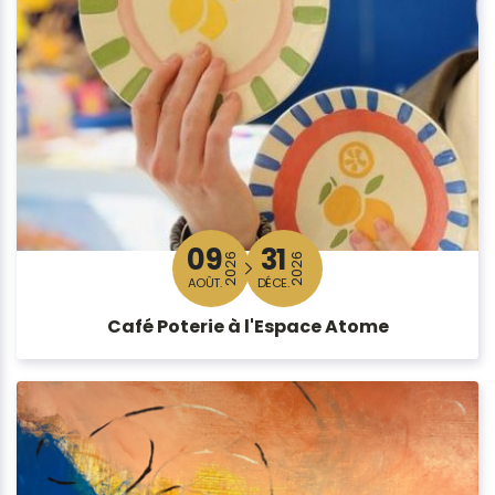
09
31
2026
2026
AOÛT.
DÉCE.
Café Poterie à l'Espace Atome