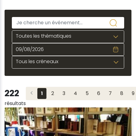
Toutes les thématiques
Tous les créneaux
222
1
2
3
4
5
6
7
8
9
résultats