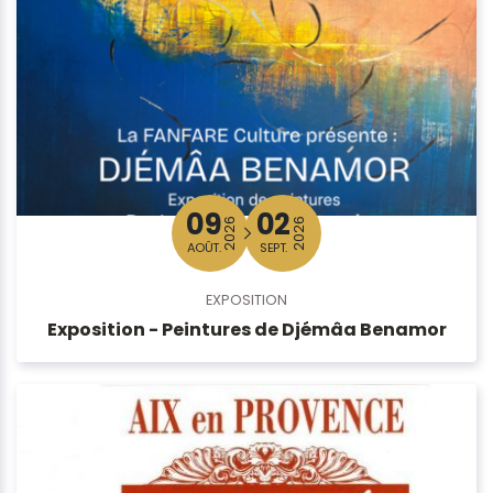
09
02
2026
2026
AOÛT.
SEPT.
EXPOSITION
Exposition - Peintures de Djémâa Benamor