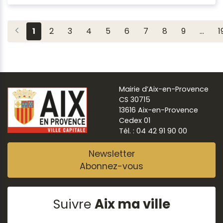
1
2
3
4
5
6
7
8
9
…
1
Mairie d’Aix-en-Provence
CS 30715
13616 Aix-en-Provence
Cedex 01
Tél. : 04 42 91 90 00
Newsletter
Abonnez-vous
Suivre
Aix ma ville