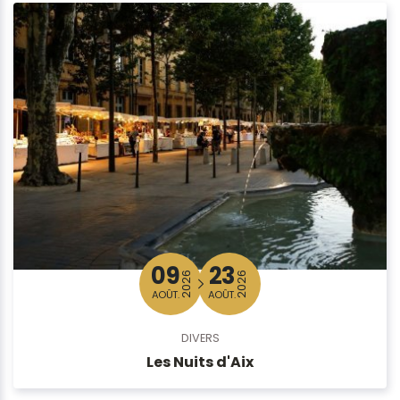
09
23
2026
2026
AOÛT.
AOÛT.
DIVERS
Les Nuits d'Aix