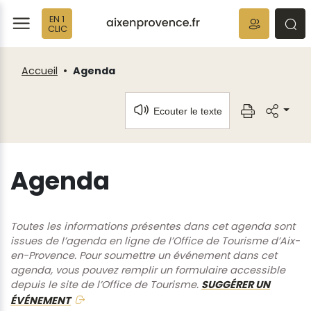
Fenêtre
Panneau de gestion des cookies
EN 1
de
ermer
rmer
rmer
CLIC
chat
Accueil
Agenda
Ecouter le texte
Agenda
Toutes les informations présentes dans cet agenda sont
issues de l’agenda en ligne de l’Office de Tourisme d’Aix-
en-Provence. Pour soumettre un événement dans cet
agenda, vous pouvez remplir un formulaire accessible
depuis le site de l’Office de Tourisme.
SUGGÉRER UN
ÉVÉNEMENT