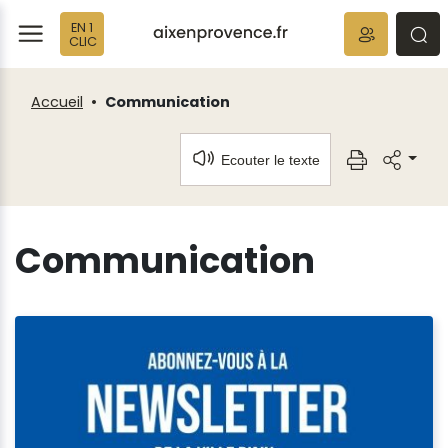
Fenêtre
Panneau de gestion des cookies
EN 1
de
ermer
rmer
rmer
CLIC
chat
Accueil
Communication
Ecouter le texte
Communication