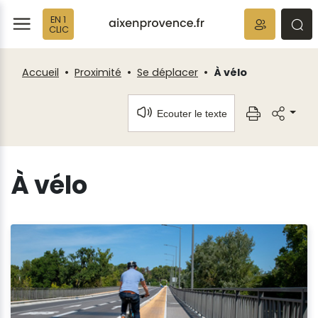
Fenêtre
Panneau de gestion des cookies
EN 1
de
ermer
rmer
rmer
CLIC
chat
Accueil
Proximité
Se déplacer
À vélo
Ecouter le texte
À vélo