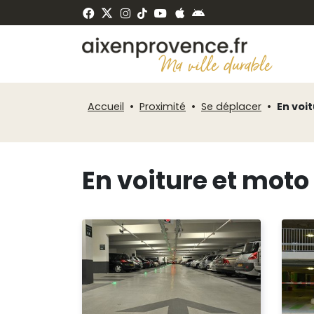
Fenêtre
Panneau de gestion des cookies
de
ermer
chat
Accueil
Proximité
Se déplacer
En voi
En voiture et moto