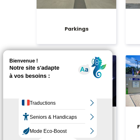
Parkings
Le Forfait Post-
Sationnement (FPS) :
Mode d’emploi