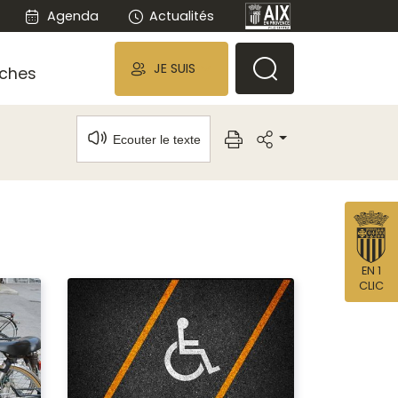
Agenda
Actualités
JE SUIS
ches
Ecouter le texte
EN 1
CLIC