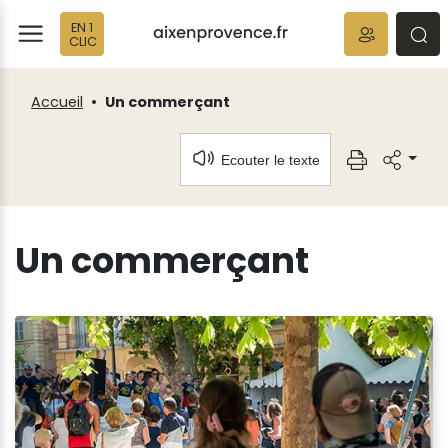
Fenêtre
Panneau de gestion des cookies
EN 1
de
ermer
rmer
rmer
CLIC
chat
Accueil
Un commerçant
Ecouter le texte
Un commerçant