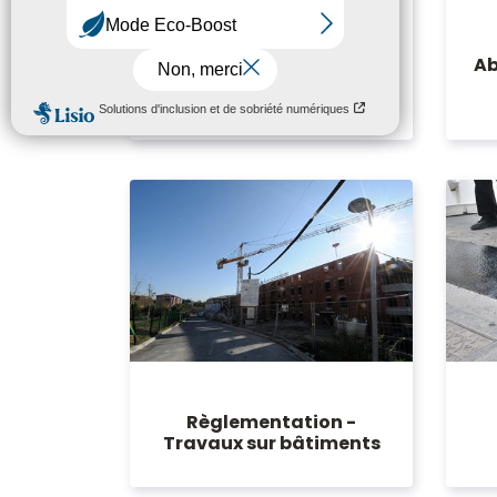
La Ville récupère la
gestion du
Ab
stationnement en
surface
Règlementation -
Travaux sur bâtiments