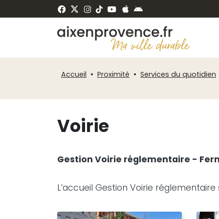
Fenêtre
Panneau de gestion des cookies
de
ermer
chat
Accueil
Proximité
Services du quotidien
Voirie
Gestion Voirie réglementaire - Fer
L’accueil Gestion Voirie réglementaire