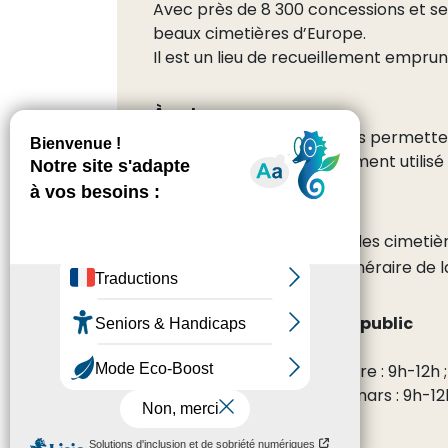
Avec près de 8 300 concessions et se
beaux cimetières d’Europe.
Il est un lieu de recueillement empru
À noter
Des voiturettes électriques permetten
Le cimetière est régulièrement utilis
Recherche de défunts
Grâce à l’outil de gestion des cimetiè
vous rendant sur le Site funéraire de la
Horaires d’ouverture au public
Ouvert tous les jours
Été du 15 mars au 15 octobre : 9h-12h 
Hiver du 16 octobre au 14 mars : 9h-12