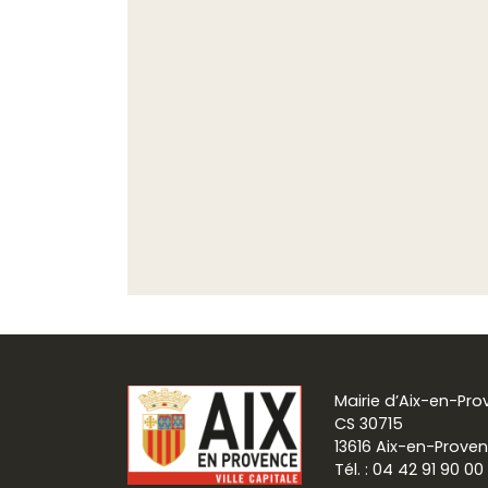
Mairie d’Aix-en-Pr
CS 30715
13616 Aix-en-Prove
Tél. : 04 42 91 90 00