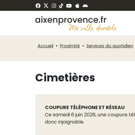
Fenêtre
Panneau de gestion des cookies
de
ermer
chat
Accueil
Proximité
Services du quotidien
Cimetières
COUPURE TÉLÉPHONE ET RÉSEAU
Ce samedi 6 juin 2026, une coupure tél
donc injoignable.