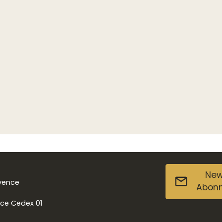
New
ovence
Abon
nce Cedex 01