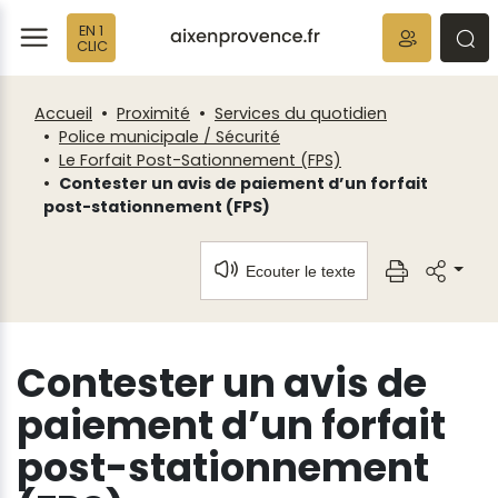
Fenêtre
Panneau de gestion des cookies
EN 1
de
ermer
rmer
rmer
CLIC
chat
Accueil
Proximité
Services du quotidien
Police municipale / Sécurité
Le Forfait Post-Sationnement (FPS)
Contester un avis de paiement d’un forfait
post-stationnement (FPS)
Ecouter le texte
Contester un avis de
paiement d’un forfait
post-stationnement