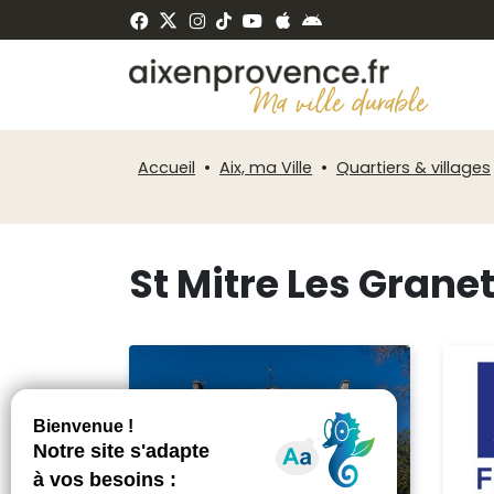
Fenêtre
Panneau de gestion des cookies
de
ermer
chat
Accueil
Aix, ma Ville
Quartiers & villages
St Mitre Les Grane