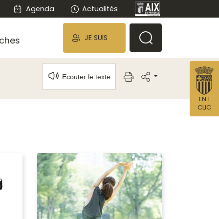
Agenda
Actualités
JE SUIS
ches
Ecouter le texte
EN 1
CLIC