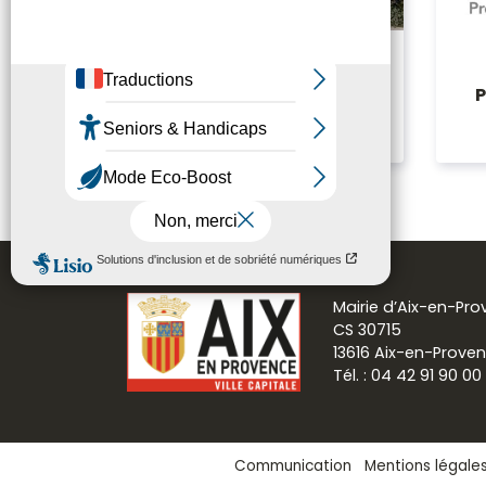
Mairie de quartier - Saint
Mitre - Granettes - Pey
Blanc
Mairie d’Aix-en-Pr
CS 30715
13616 Aix-en-Prove
Tél. : 04 42 91 90 00
Communication
Mentions légale