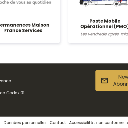
Poste Mobile
Permanences Maison
Opérationnel (PMO
France Services
Les vendredis après-mid
New
ovence
Abon
nce Cedex 01
s
Données personnelles
Contact
Accessibilité : non conforme