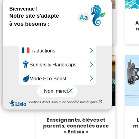
A
Endonora, une appli de
n
parcours sportifs
Enseignants, élèves et
mo
parents, connectés avec
« Entaix »