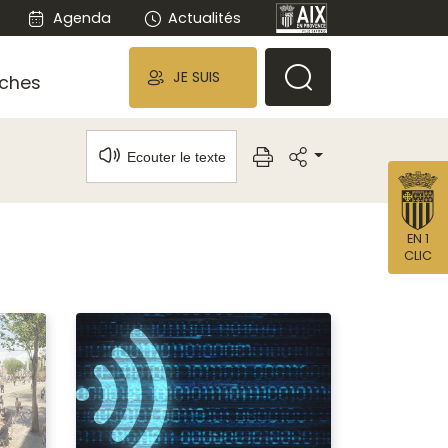
Agenda
Actualités
JE SUIS
ches
Ecouter le texte
EN 1
CLIC