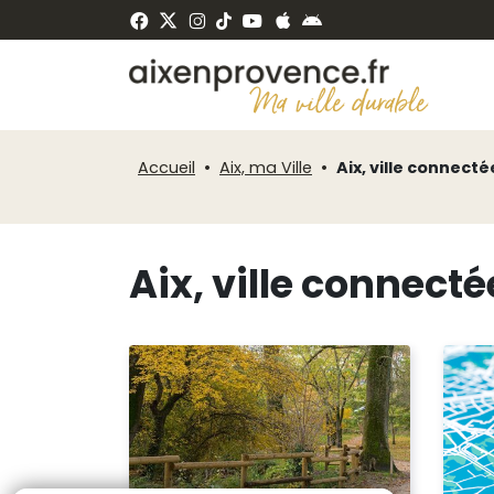
Fenêtre
Panneau de gestion des cookies
de
ermer
chat
Accueil
Aix, ma Ville
Aix, ville connecté
Aix, ville connecté