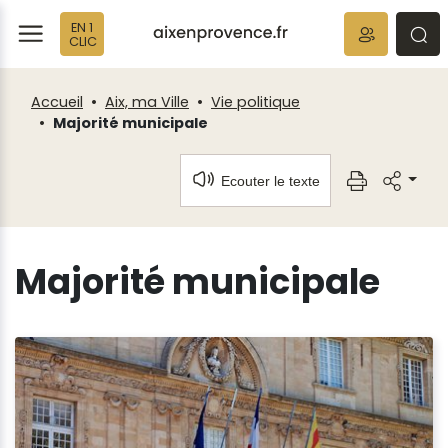
Fenêtre
Panneau de gestion des cookies
EN 1
de
ermer
rmer
rmer
CLIC
chat
Accueil
Aix, ma Ville
Vie politique
Majorité municipale
Ecouter le texte
Majorité municipale