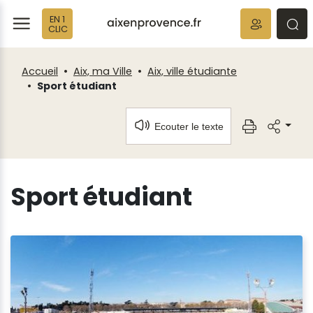
Fenêtre
Panneau de gestion des cookies
EN 1
de
ermer
rmer
rmer
CLIC
chat
Accueil
Aix, ma Ville
Aix, ville étudiante
Sport étudiant
Ecouter le texte
Sport étudiant