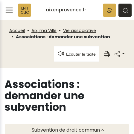
Fenêtre
Panneau de gestion des cookies
EN 1
de
ermer
rmer
rmer
CLIC
chat
Accueil
Aix, ma Ville
Vie associative
Associations : demander une subvention
Ecouter le texte
Associations :
demander une
subvention
Subvention de droit commun