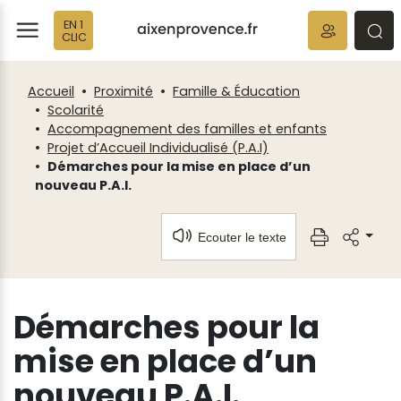
Fenêtre
Panneau de gestion des cookies
EN 1
de
ermer
rmer
rmer
CLIC
chat
Accueil
Proximité
Famille & Éducation
Scolarité
Accompagnement des familles et enfants
Projet d’Accueil Individualisé (P.A.I)
Démarches pour la mise en place d’un
nouveau P.A.I.
Ecouter le texte
Démarches pour la
mise en place d’un
nouveau P.A.I.