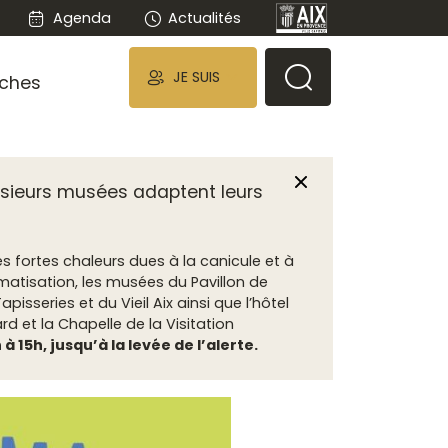
Agenda
Actualités
JE SUIS
ches
Fermer
lusieurs musées adaptent leurs
rès fortes chaleurs dues à
la canicule
et à
matisation, les musées du Pavillon de
isseries et du Vieil Aix ainsi que l’hôtel
d et la Chapelle de la Visitation
à 15h, jusqu’à la levée de l’alerte.