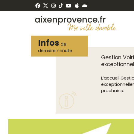
Fenêtre
Panneau de gestion des cookies
de
ermer
chat
Infos
de
dernière minute
Gestion Voir
exceptionnel
L’accueil Gesti
exceptionnell
prochains.