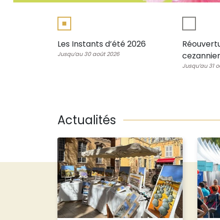
26
Les Instants d’été 2026
Réouvertu
Jusqu’au 30 août 2026
cezannie
Jusqu’au 31 o
Actualités