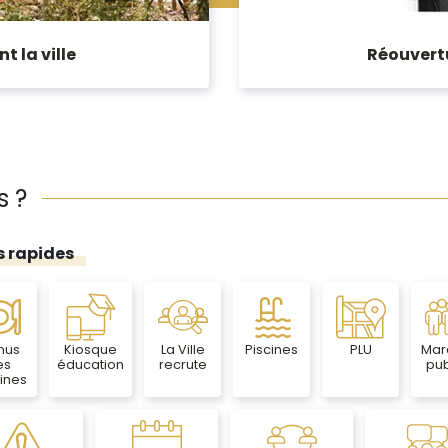
t la ville
Réouvertu
s ?
s rapides
nus
Kiosque
La Ville
Piscines
PLU
Mar
es
éducation
recrute
pub
ines