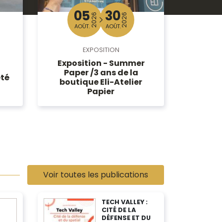
05
30
2026
2026
AOÛT.
AOÛT.
AO
EXPOSITION
Exposition - Summer
Enquê
Paper /3 ans de la
été
disparit
boutique Eli-Atelier
Papier
Voir toutes les publications
TECH VALLEY :
CITÉ DE LA
DÉFENSE ET DU