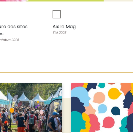
re des sites
Aix le Mag
ns
Été 2026
ctobre 2026