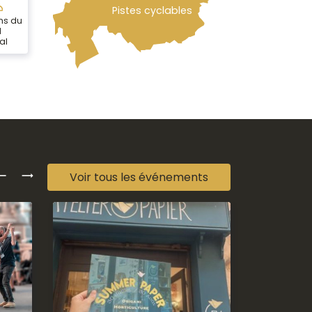
Pistes cyclables
ns du
l
al
Précédent
Suivant
Voir tous les événements