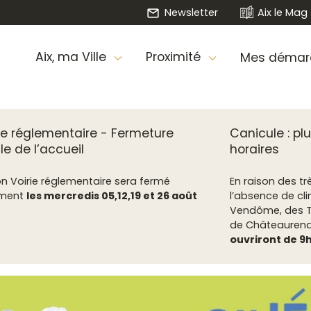
Newsletter
Aix le Mag
Aix, ma Ville
Proximité
Mes démar
ie réglementaire - Fermeture
Canicule : p
le de l’accueil
horaires
on Voirie réglementaire sera fermé
En raison des t
ement
les mercredis 05,12,19 et 26 août
l’absence de cli
Vendôme, des Tap
de Châteaurenar
ouvriront de 9h 