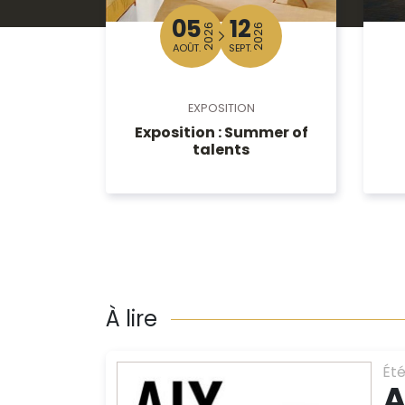
05
12
2026
2026
AOÛT.
SEPT.
EXPOSITION
Exposition : Summer of
talents
À lire
Ét
A