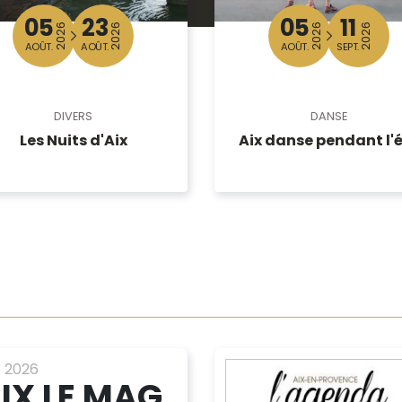
05
23
05
11
2026
2026
2026
2026
AOÛT.
AOÛT.
AOÛT.
SEPT.
DIVERS
DANSE
Les Nuits d'Aix
Aix danse pendant l'
é 2026
IX LE MAG