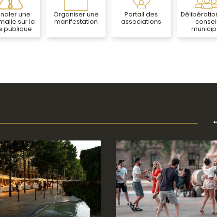
gnaler une
Organiser une
Portail des
Délibératio
alie sur la
manifestation
associations
consei
e publique
municip