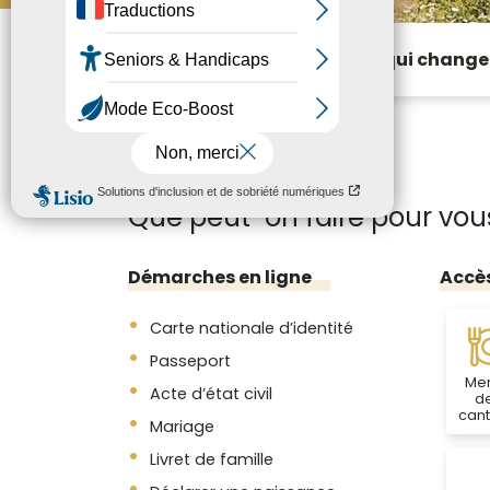
Ces projets qui changen
Que peut-on faire pour vou
Démarches en ligne
Accè
Carte nationale d’identité
Passeport
Me
Acte d’état civil
d
cant
Mariage
Livret de famille