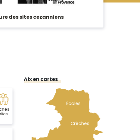
re des sites cezanniens
Aix en cartes
Écoles
chés
lics
Crèches