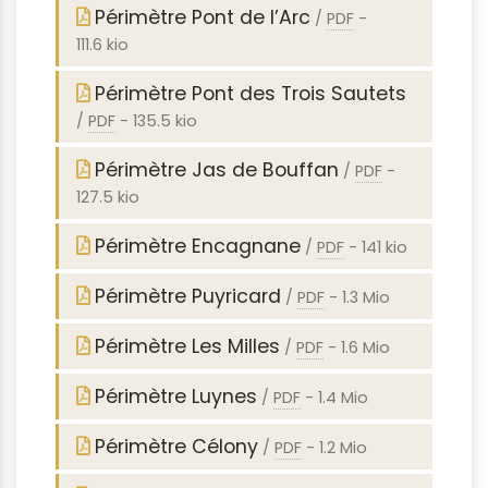
Périmètre Pont de l’Arc
/
PDF
-
111.6 kio
Périmètre Pont des Trois Sautets
/
PDF
-
135.5 kio
Périmètre Jas de Bouffan
/
PDF
-
127.5 kio
Périmètre Encagnane
/
PDF
-
141 kio
Périmètre Puyricard
/
PDF
-
1.3 Mio
Périmètre Les Milles
/
PDF
-
1.6 Mio
Périmètre Luynes
/
PDF
-
1.4 Mio
Périmètre Célony
/
PDF
-
1.2 Mio