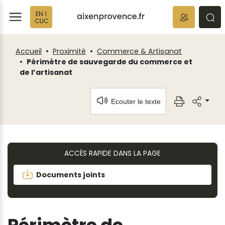
Fenêtre
Panneau de gestion des cookies
EN 1
de
ermer
rmer
rmer
CLIC
chat
Accueil
Proximité
Commerce & Artisanat
Périmètre de sauvegarde du commerce et
de l’artisanat
Ecouter le texte
ACCÈS RAPIDE DANS LA PAGE
Documents joints