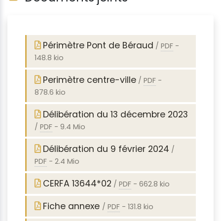
Périmètre Pont de Béraud
/
PDF
-
148.8 kio
Perimètre centre-ville
/
PDF
-
878.6 kio
Délibération du 13 décembre 2023
/
PDF
-
9.4 Mio
Délibération du 9 février 2024
/
PDF
-
2.4 Mio
CERFA 13644*02
/
PDF
-
662.8 kio
Fiche annexe
/
PDF
-
131.8 kio