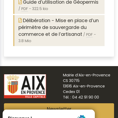
Guide d’utilisation de Géopermis
/
PDF
-
322.5 kio
Délibération - Mise en place d’un
périmètre de sauvergarde du
commerce et de l’artisanat
/
PDF
-
3.8 Mio
Mairie d’Aix-en-Provence
CS 30715
13616 Aix-en-Provence
Cedex 01
Tél. : 04 42 91 90 00
Newsletter
Abonnez-vous