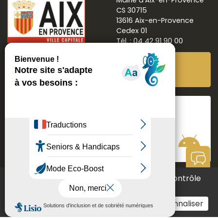
Mairie d’Aix-en-Provence
CS 30715
13616 Aix-en-Provence
Cedex 01
Tél. : 04 42 91 90 00
Newsletter
Abonnez-vous
Suivre
Aix ma ville
Ce site utilise des cookies et vous donne le contrôle
Communication
Mentions légales
Données personnelles
sur ceux que vous souhaitez activer
Contact
Accessibilité : non conforme
Aide à la navigation
Tout accepter
Tout refuser
Personnaliser