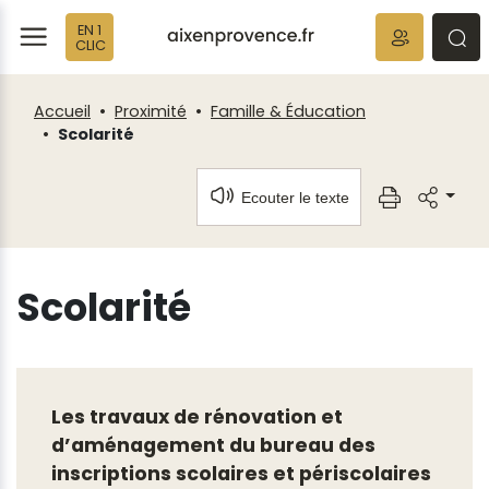
Fenêtre
Panneau de gestion des cookies
EN 1
de
ermer
rmer
rmer
CLIC
chat
Accueil
Proximité
Famille & Éducation
Scolarité
Ecouter le texte
Scolarité
Les travaux de rénovation et
d’aménagement du bureau des
inscriptions scolaires et périscolaires