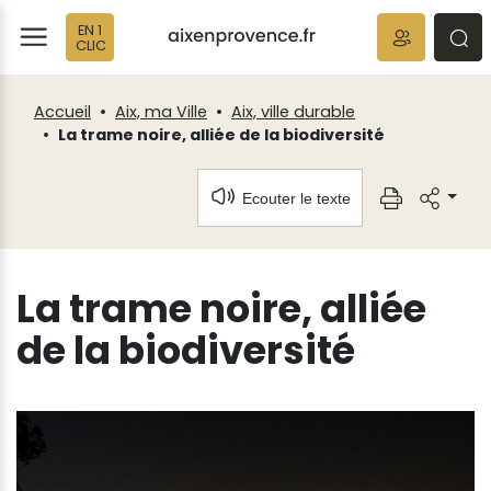
Fenêtre
Panneau de gestion des cookies
EN 1
de
ermer
rmer
rmer
CLIC
chat
Accueil
Aix, ma Ville
Aix, ville durable
La trame noire, alliée de la biodiversité
Ecouter le texte
La trame noire, alliée
de la biodiversité