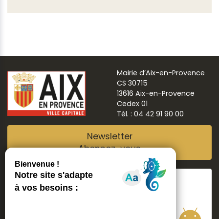
Mairie d’Aix-en-Provence
CS 30715
13616 Aix-en-Provence
Cedex 01
Tél. : 04 42 91 90 00
Newsletter
Abonnez-vous
Suivre
Aix ma ville