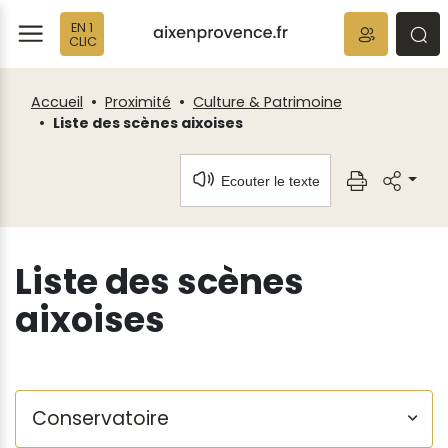
Fenêtre
Panneau de gestion des cookies
EN 1
de
ermer
rmer
rmer
CLIC
chat
Accueil
Proximité
Culture & Patrimoine
Liste des scènes aixoises
Ecouter le texte
Liste des scènes
aixoises
Conservatoire