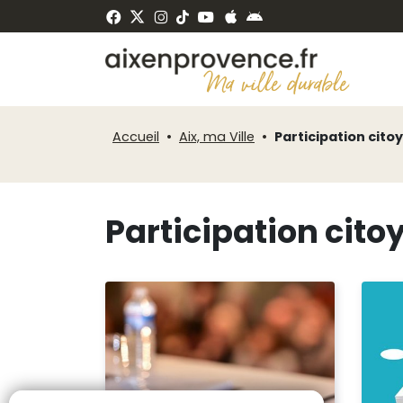
Fenêtre
Panneau de gestion des cookies
de
ermer
chat
Accueil
Aix, ma Ville
Participation cit
Participation cit