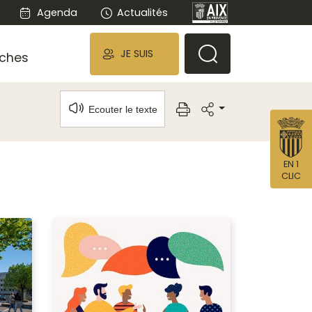
Agenda
Actualités
JE SUIS
ches
Ecouter le texte
EN 1
CLIC