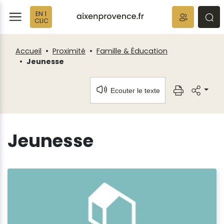
Fenêtre
Panneau de gestion des cookies
EN 1
de
ermer
rmer
rmer
CLIC
chat
Accueil
Proximité
Famille & Éducation
Jeunesse
Ecouter le texte
Jeunesse