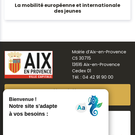
La mobilité européenne et internationale
des jeunes
Mairie d’Aix-en-Provence
CS 30715
13616 Aix-en-Provence
Cedex 01
Tél. : 04 42 91 90 00
Newsletter
Abonnez-vous
Suivre
Aix ma ville