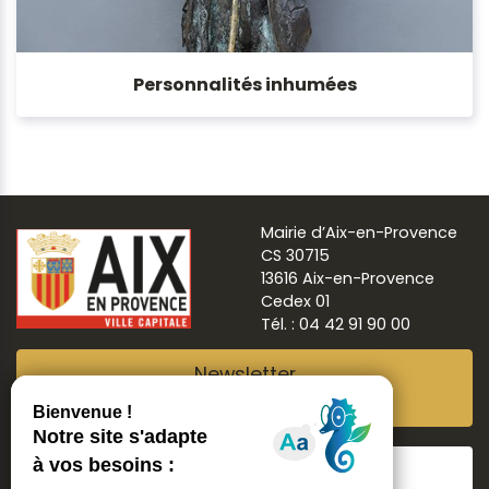
Personnalités inhumées
Mairie d’Aix-en-Provence
CS 30715
13616 Aix-en-Provence
Cedex 01
Tél. : 04 42 91 90 00
Newsletter
Abonnez-vous
Suivre
Aix ma ville