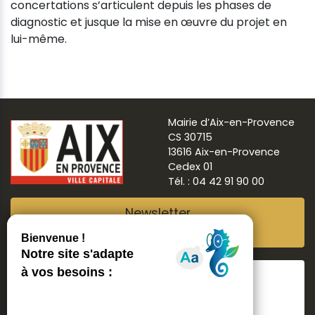
concertations s’articulent depuis les phases de
diagnostic et jusque la mise en œuvre du projet en
lui-même.
Mairie d’Aix-en-Provence
CS 30715
13616 Aix-en-Provence
Cedex 01
Tél. : 04 42 91 90 00
Newsletter
Abonnez-vous
Suivre
Aix ma ville