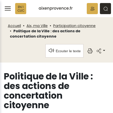
Fenêtre
Panneau de gestion des cookies
EN 1
de
ermer
rmer
rmer
CLIC
chat
Accueil
Aix, ma Ville
Participation citoyenne
Politique de la Ville : des actions de
concertation citoyenne
Ecouter le texte
Politique de la Ville :
des actions de
concertation
citoyenne