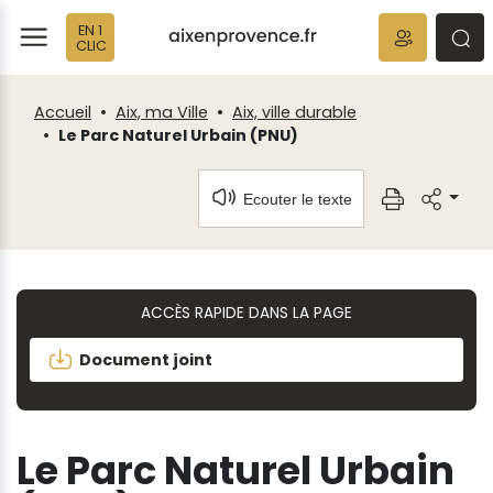
Fenêtre
Panneau de gestion des cookies
EN 1
de
ermer
rmer
rmer
CLIC
chat
Accueil
Aix, ma Ville
Aix, ville durable
Le Parc Naturel Urbain (PNU)
Ecouter le texte
ACCÈS RAPIDE DANS LA PAGE
Document joint
Le Parc Naturel Urbain