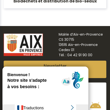
biodéchets et distribution de bio-seaux
Mairie d’Aix-en-Provence
CS 30715
13616 Aix-en-Provence
Cedex 01
Tél. : 04 42 91 90 00
Newsletter
Abonnez-vous
Suivre
Aix ma ville