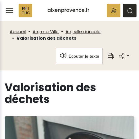
Fenêtre
Panneau de gestion des cookies
EN 1
de
ermer
rmer
rmer
CLIC
chat
Accueil
Aix, ma Ville
Aix, ville durable
Valorisation des déchets
Ecouter le texte
Valorisation des
déchets