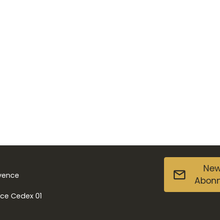
New
ovence
Abon
nce Cedex 01