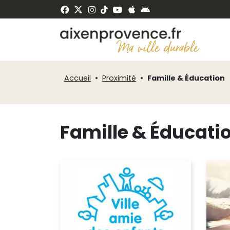
Fenêtre
Panneau de gestion des cookies
de
ermer
chat
Accueil
Proximité
Famille & Éducation
Famille & Éducati