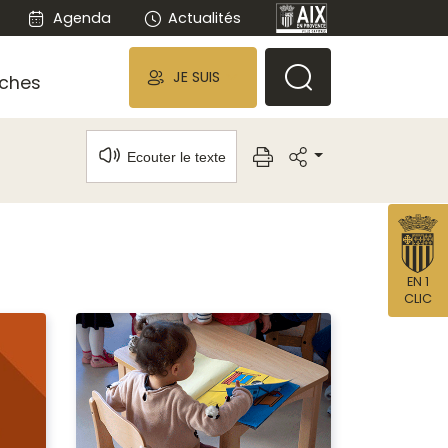
Agenda
Actualités
JE SUIS
ches
Ecouter le texte
EN 1
CLIC