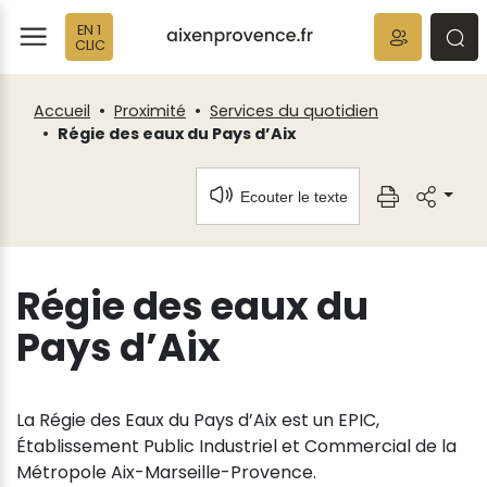
Fenêtre
Panneau de gestion des cookies
EN 1
de
ermer
rmer
rmer
CLIC
chat
Accueil
Proximité
Services du quotidien
Régie des eaux du Pays d’Aix
Ecouter le texte
Régie des eaux du
Pays d’Aix
La Régie des Eaux du Pays d’Aix est un EPIC,
Établissement Public Industriel et Commercial de la
Métropole Aix-Marseille-Provence.