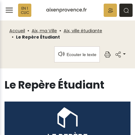
Fenêtre
Panneau de gestion des cookies
EN 1
de
ermer
rmer
rmer
CLIC
chat
Accueil
Aix, ma Ville
Aix, ville étudiante
Le Repère Étudiant
Ecouter le texte
Le Repère Étudiant