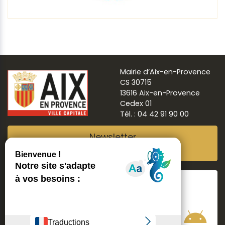
Mairie d’Aix-en-Provence
CS 30715
13616 Aix-en-Provence
Cedex 01
Tél. : 04 42 91 90 00
Newsletter
Abonnez-vous
Suivre
Aix ma ville