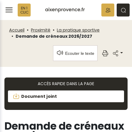
Fenêtre
Panneau de gestion des cookies
EN 1
de
ermer
rmer
rmer
CLIC
chat
Accueil
Proximité
La pratique sportive
Demande de créneaux 2026/2027
Ecouter le texte
ACCÈS RAPIDE DANS LA PAGE
Document joint
Demande de créneaux