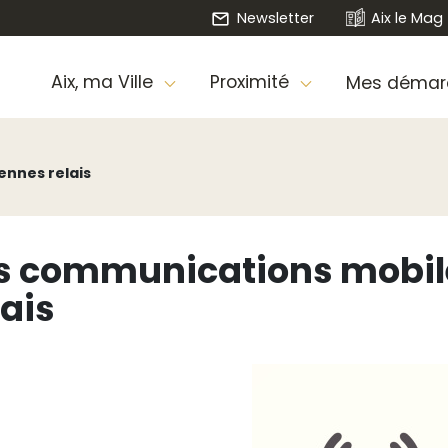
Newsletter
Aix le Mag
Aix, ma Ville
Proximité
Mes démar
ennes relais
s communications mobile
lais