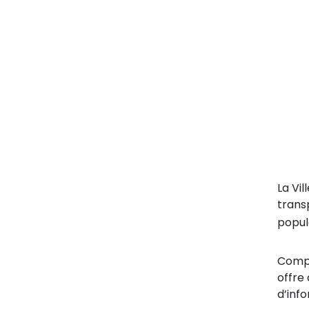
La Vi
trans
popula
Compt
offre
d’inf