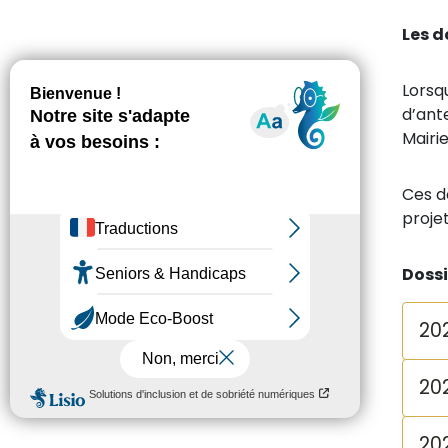
Les d
Lorsq
d’ante
Mairie
Ces d
projet
Dossi
20
20
20