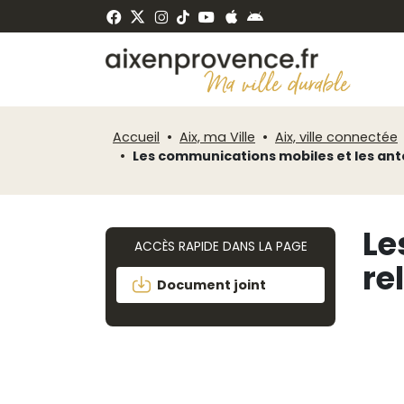
Fenêtre
Panneau de gestion des cookies
de
ermer
chat
Accueil
Aix, ma Ville
Aix, ville connectée
Les communications mobiles et les ant
Le
ACCÈS RAPIDE DANS LA PAGE
re
Document joint