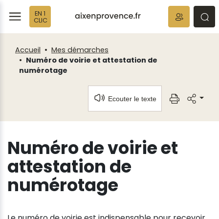
Fenêtre
Panneau de gestion des cookies
EN 1
de
ermer
rmer
rmer
CLIC
chat
Accueil
Mes démarches
Numéro de voirie et attestation de
numérotage
Ecouter le texte
Numéro de voirie et
attestation de
numérotage
Le numéro de voirie est indispensable pour recevoir