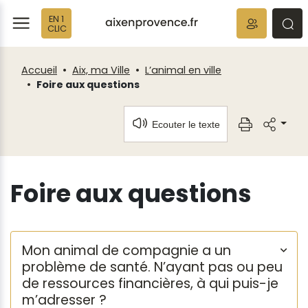
Fenêtre
Panneau de gestion des cookies
EN 1
de
ermer
rmer
rmer
CLIC
chat
Accueil
Aix, ma Ville
L’animal en ville
Foire aux questions
Ecouter le texte
Foire aux questions
Mon animal de compagnie a un
problème de santé. N’ayant pas ou peu
de ressources financières, à qui puis-je
m’adresser ?