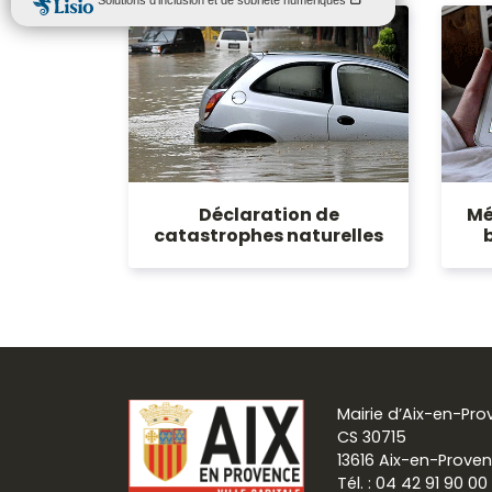
Déclaration de
Mé
catastrophes naturelles
Mairie d’Aix-en-Pr
CS 30715
13616 Aix-en-Prove
Tél. : 04 42 91 90 00