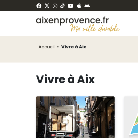
Fenêtre
Panneau de gestion des cookies
de
ermer
chat
Accueil
Vivre à Aix
Vivre à Aix