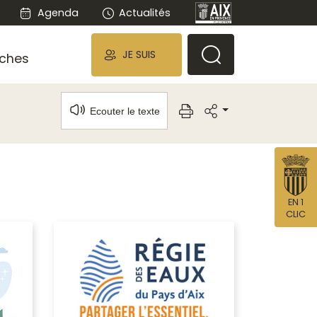
Agenda
Actualités
JE SUIS
ches
Ecouter le texte
EN 1
CLIC