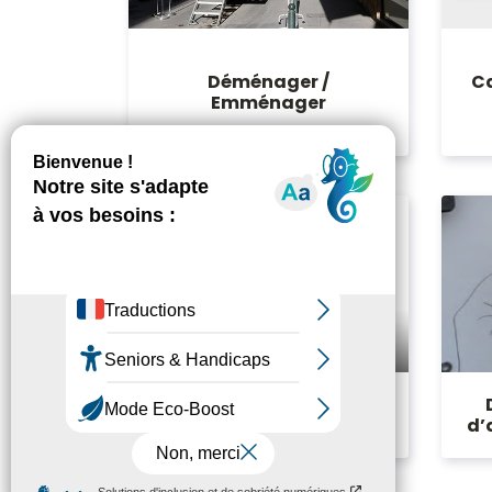
Déménager /
C
Emménager
S’inscrire sur les listes
électorales
d’