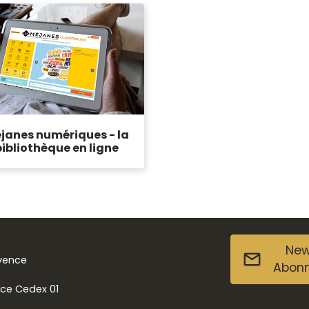
janes numériques - la
bibliothèque en ligne
New
ovence
Abon
nce Cedex 01