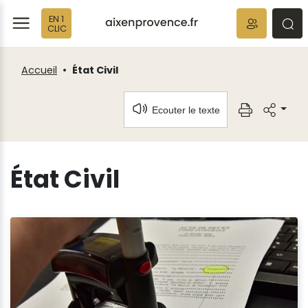
Fenêtre
Panneau de gestion des cookies
EN 1
de
ermer
rmer
rmer
CLIC
chat
Accueil
État Civil
Ecouter le texte
État Civil