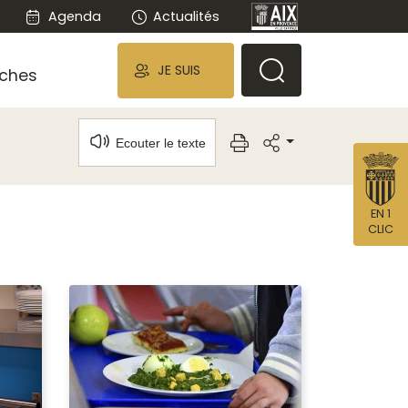
Agenda
Actualités
JE SUIS
ches
Ecouter le texte
EN 1
CLIC