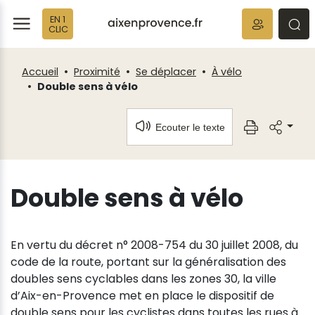
Fenêtre
Panneau de gestion des cookies
EN 1
de
ermer
rmer
rmer
CLIC
chat
Accueil
Proximité
Se déplacer
À vélo
Double sens à vélo
Ecouter le texte
Double sens à vélo
En vertu du décret n° 2008-754 du 30 juillet 2008, du
code de la route, portant sur la généralisation des
doubles sens cyclables dans les zones 30, la ville
d’Aix-en-Provence met en place le dispositif de
double sens pour les cyclistes dans toutes les rues à