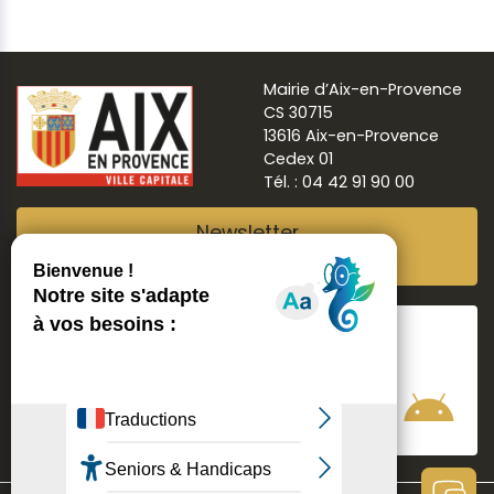
Mairie d’Aix-en-Provence
CS 30715
13616 Aix-en-Provence
Cedex 01
Tél. : 04 42 91 90 00
Newsletter
Abonnez-vous
Suivre
Aix ma ville