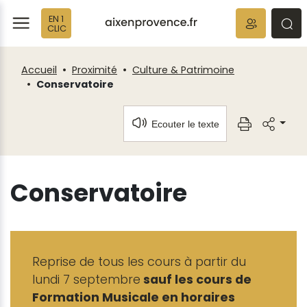
Fenêtre
Panneau de gestion des cookies
EN 1
de
ermer
rmer
rmer
CLIC
chat
Accueil
Proximité
Culture & Patrimoine
Conservatoire
Ecouter le texte
Conservatoire
Reprise de tous les cours à partir du
lundi 7 septembre
sauf les cours de
Formation Musicale en horaires