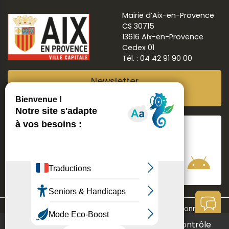
Mairie d’Aix-en-Provence
CS 30715
13616 Aix-en-Provence
Cedex 01
Tél. : 04 42 91 90 00
Newsletter
Abonnez-vous
Suivre
Aix ma ville
Communication
Mentions légales
Données personnelles
Ce site utilise des cookies et vous donne le contrôle
Contact
Accessibilité : non conforme
Aide à la navigation