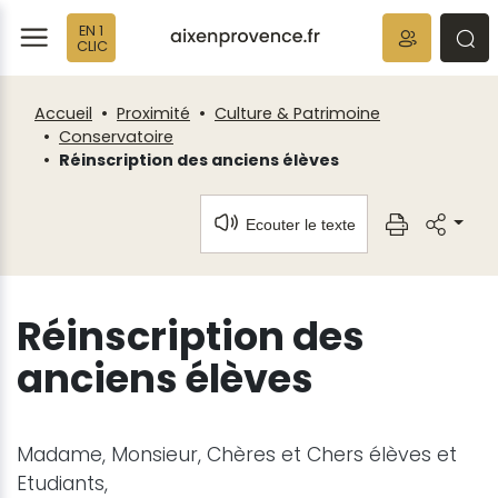
Fenêtre
Panneau de gestion des cookies
EN 1
de
ermer
rmer
rmer
CLIC
chat
Accueil
Proximité
Culture & Patrimoine
Conservatoire
Réinscription des anciens élèves
Ecouter le texte
Réinscription des
anciens élèves
Madame, Monsieur, Chères et Chers élèves et
Etudiants,