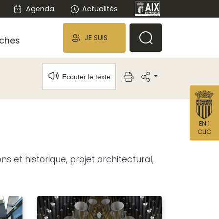
Agenda
Actualités
JE SUIS
ches
Ecouter le texte
EN 1
CLIC
s et historique, projet architectural,