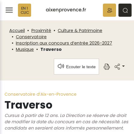
Fenêtre
Panneau de gestion des cookies
EN 1
de
ermer
rmer
rmer
CLIC
chat
Accueil
Proximité
Culture & Patrimoine
Conservatoire
Inscription aux concours d’entrée 2026-2027
Musique
Traverso
Ecouter le texte
Conservatoire d’Aix-en-Provence
Traverso
Cursus à partir de 12 ans. La Direction se réserve de droit
de modifier la date du concours en cas de nécessité. Les
candidats en seraient alors informés personnellement.