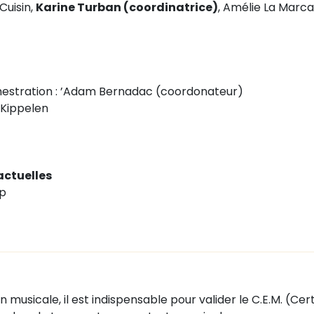
Cuisin,
Karine Turban (coordinatrice)
, Amélie La Marca
chestration : ’Adam Bernadac (coordonateur)
 Kippelen
actuelles
mp
n musicale, il est indispensable pour valider le C.E.M. (Cer