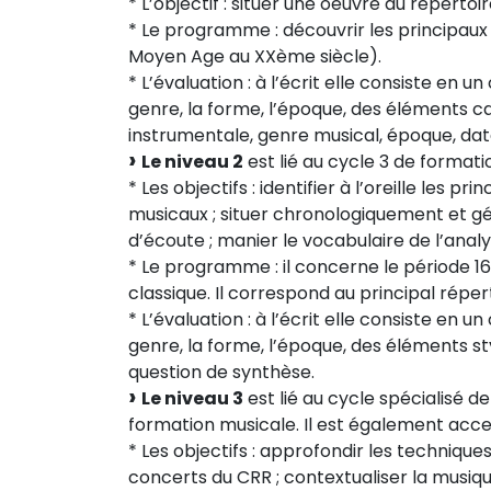
* L’objectif : situer une oeuvre du réperto
* Le programme : découvrir les principaux 
Moyen Age au XXème siècle).
* L’évaluation : à l’écrit elle consiste 
genre, la forme, l’époque, des éléments ca
instrumentale, genre musical, époque, dat
Le niveau 2
est lié au cycle 3 de formati
* Les objectifs : identifier à l’oreille les 
musicaux ; situer chronologiquement et g
d’écoute ; manier le vocabulaire de l’anal
* Le programme : il concerne le période 1
classique. Il correspond au principal réper
* L’évaluation : à l’écrit elle consiste 
genre, la forme, l’époque, des éléments st
question de synthèse.
Le niveau 3
est lié au cycle spécialisé d
formation musicale. Il est également acces
* Les objectifs : approfondir les techniq
concerts du CRR ; contextualiser la musique