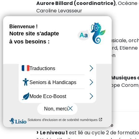
Aurore Billard (coordinatrice)
, Océane 
Caroline Levasseur
Chorale pour la FM
Jérôme Cottenceau
Culture et création
Ecriture musicale, analyse musicale, or
Culture musicale : Aurore Billard, Etienne
Composition : Etienne Kippelen
Formation musicale Chant
Jérôme Cottenceau
Formation musicale Jazz et Musiques 
Cyrille Lévy, Laurent Elbaz, Philippe Coro
Histoire du jazz
En cours de recrutement
Les 3 U.V. de Culture Musicale
Le niveau 1
est lié au cycle 2 de formatio