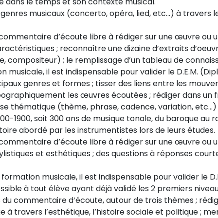
ire dans le temps et son contexte musical.
genres musicaux (concerto, opéra, lied, etc...) à travers 
en un commentaire d’écoute libre à rédiger sur une œuvre
ractéristiques ; reconnaître une dizaine d’extraits d’oeuv
e, compositeur) ; le remplissage d’un tableau de connais
on musicale, il est indispensable pour valider le D.E.M. (D
principaux genres et formes ; tisser des liens entre les mou
éographiquement les œuvres écoutées ; rédiger dans un f
yse thématique (thème, phrase, cadence, variation, etc...)
600-1900, soit 300 ans de musique tonale, du baroque au 
toire abordé par les instrumentistes lors de leurs études.
en un commentaire d’écoute libre à rédiger sur une œuvre
ylistiques et esthétiques ; des questions à réponses court
e formation musicale, il est indispensable pour valider le 
sible à tout élève ayant déjà validé les 2 premiers niveau
ues du commentaire d’écoute, autour de trois thèmes ; ré
 à travers l’esthétique, l’histoire sociale et politique ; m