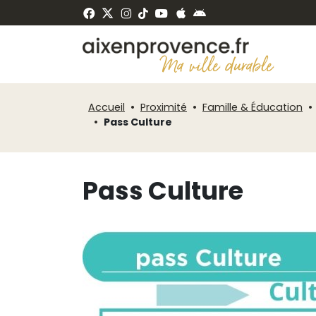
Fenêtre
Panneau de gestion des cookies
de
ermer
chat
Accueil
Proximité
Famille & Éducation
Pass Culture
Pass Culture