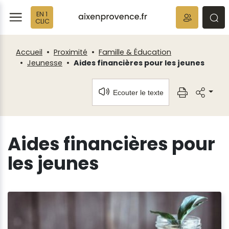
Fenêtre
Panneau de gestion des cookies
EN 1
de
ermer
rmer
rmer
CLIC
chat
Accueil
Proximité
Famille & Éducation
Jeunesse
Aides financières pour les jeunes
Ecouter le texte
Aides financières pour
les jeunes